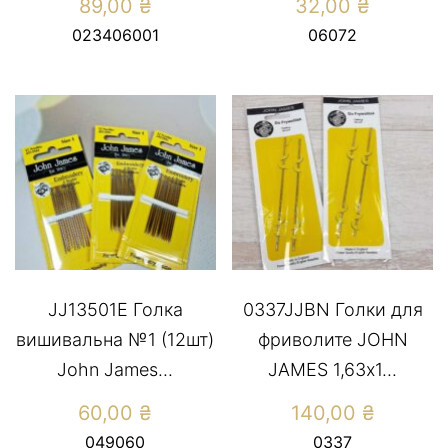
89,00
₴
32,00
₴
023406001
06072
JJ13501Е Голка
0337JJBN Голки для
вишивальна №1 (12шт)
фриволите JOHN
John James...
JAMES 1,63х1...
60,00
₴
140,00
₴
049060
0337