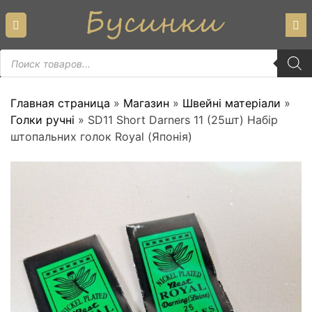
Skip
to
content
Пошук
товарів
Главная страница
»
Магазин
»
Швейні матеріали
»
Голки ручні
»
SD11 Short Darners 11 (25шт) Набір
штопальних голок Royal (Японія)