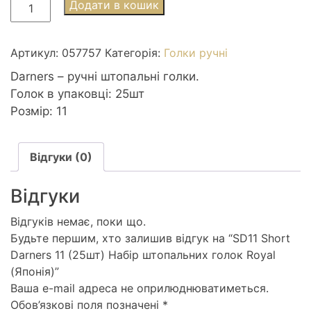
SD11
Додати в кошик
Short
Darners
11
Артикул:
057757
Категорія:
Голки ручні
(25шт)
Darners – ручні штопальні голки.
Набір
Голок в упаковці: 25шт
штопальних
Розмір: 11
голок
Royal
(Японія)
Відгуки (0)
кількість
Відгуки
Відгуків немає, поки що.
Будьте першим, хто залишив відгук на “SD11 Short
Darners 11 (25шт) Набір штопальних голок Royal
(Японія)”
Ваша e-mail адреса не оприлюднюватиметься.
Обов’язкові поля позначені
*