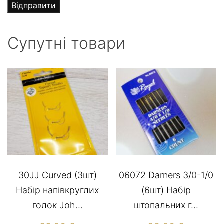
Супутні товари
30JJ Сurved (3шт)
06072 Darners 3/0-1/0
Набір напівкруглих
(6шт) Набір
голок Joh...
штопальних г...