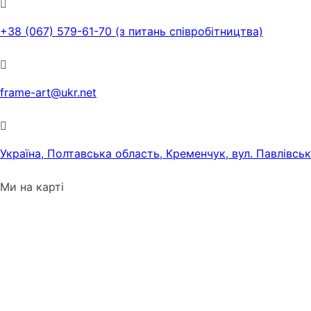
+38 (067) 579-61-70 (з питань співробітництва)
frame-art@ukr.net
Україна, Полтавська область, Кременчук, вул. Павлівсь
Ми на карті