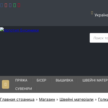
Skip
to
content
Україн
Пошук
товарів
ПРЯЖА
БІСЕР
ВЫШИВКА
ШВЕЙНІ МАТЕР
СУВЕНІРИ
Главная страница
»
Магазин
»
Швейні матеріали
»
Голк