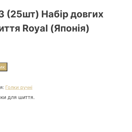
3 (25шт) Набір довгих
иття Royal (Японія)
ик
ія:
Голки ручні
лки для шиття.