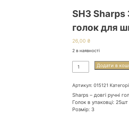
SH3 Sharps 
голок для ш
26,00
₴
2 в наявності
SH3
Додати в кош
Sharps
3
(25шт)
Артикул:
015121
Категор
Набір
Sharps – довгі ручні го
довгих
Голок в упаковці: 25шт
голок
Розмір: 3
для
шиття
Royal