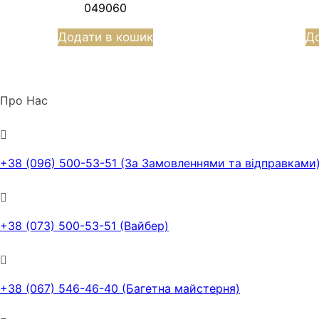
049060
Додати в кошик
До
Про Нас
+38 (096) 500-53-51 (За Замовленнями та відправками
+38 (073) 500-53-51 (Вайбер)
+38 (067) 546-46-40 (Багетна майстерня)