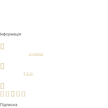
Інформація
Доставка и Оплата
Ознайомтеся на
сторінці
F.A.Q.
Перегляньте
F.A.Q.
Наші соц. мережі
Підписка