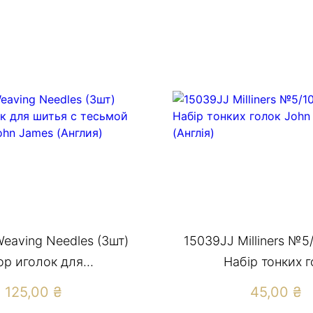
eaving Needles (3шт)
15039JJ Milliners №5/
р иголок для...
Набір тонких го
125,00
₴
45,00
₴