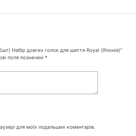
(Японія)
кількість
5шт) Набір довгих голок для шиття Royal (Японія)”
ові поля позначені
*
раузері для моїх подальших коментарів.