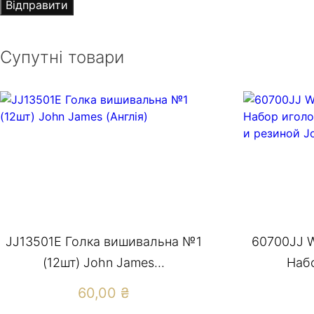
Супутні товари
JJ13501Е Голка вишивальна №1
60700JJ W
(12шт) John James...
Набо
60,00
₴