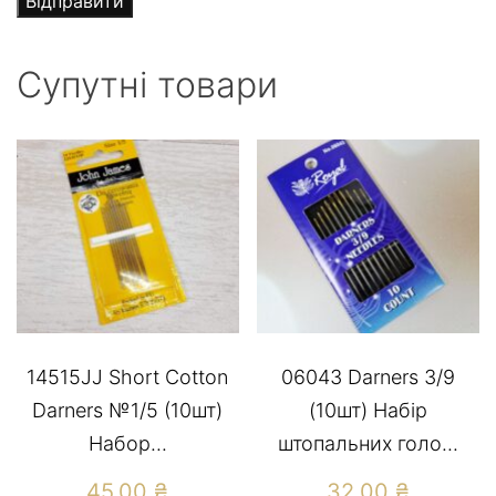
Супутні товари
14515JJ Short Cotton
06043 Darners 3/9
Darners №1/5 (10шт)
(10шт) Набір
Набор...
штопальних голо...
45,00
₴
32,00
₴