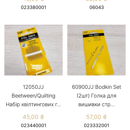
023380001
06043
12050JJ
60900JJ Bodkin Set
Beetween/Quilting
(2шт) Голка для
Набір квілтингових г...
вишивки стр...
45,00
₴
57,00
₴
023440001
023332001