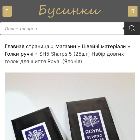
Skip
to
content
Пошук
товарів
Главная страница
»
Магазин
»
Швейні матеріали
»
Голки ручні
»
SH5 Sharps 5 (25шт) Набір довгих
голок для шиття Royal (Японія)