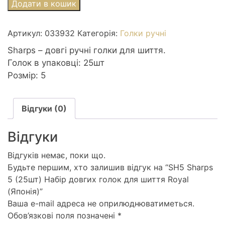
SH5
Додати в кошик
Sharps
5
Артикул:
033932
Категорія:
Голки ручні
(25шт)
Набір
Sharps – довгі ручні голки для шиття.
довгих
Голок в упаковці: 25шт
голок
Розмір: 5
для
шиття
Відгуки (0)
Royal
(Японія)
Відгуки
кількість
Відгуків немає, поки що.
Будьте першим, хто залишив відгук на “SH5 Sharps
5 (25шт) Набір довгих голок для шиття Royal
(Японія)”
Ваша e-mail адреса не оприлюднюватиметься.
Обов’язкові поля позначені
*