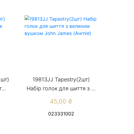
2шт)
19813JJ Tapestry(2шт)
...
Набір голок для шиття з ...
45,00
₴
023331002