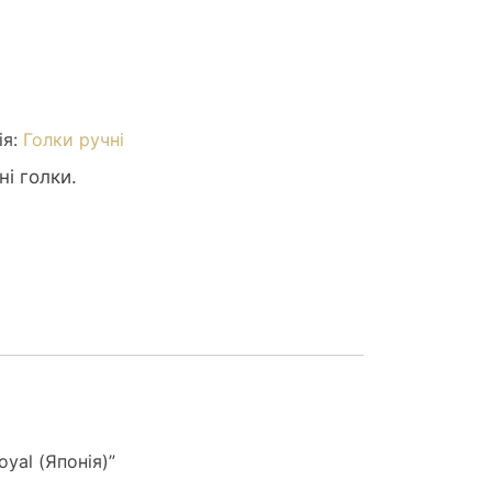
ія:
Голки ручні
ні голки.
yal (Японія)”