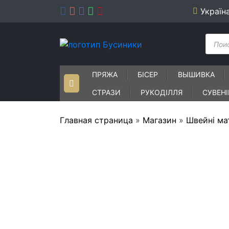
Skip
Україн
to
content
Пошу
товар
ПРЯЖА
БІСЕР
ВЫШИВКА
СТРАЗИ
РУКОДІЛЛЯ
СУВЕН
Главная страница
»
Магазин
»
Швейні ма