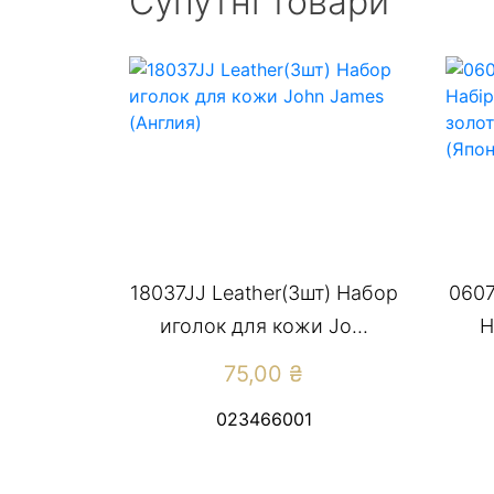
Супутні товари
18037JJ Leather(3шт) Набор
0607
иголок для кожи Jo...
Н
75,00
₴
023466001