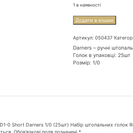
1 в наявності
SD1-
Додати в кошик
0
Short
Артикул:
050437
Категор
Darners
1/0
Darners – ручні штопаль
(25шт)
Голок в упаковці: 25шт
Набір
Розмір: 1/0
штопальних
голок
Royal
(Японія)
кількість
1-0 Short Darners 1/0 (25шт) Набір штопальних голок Ro
ться.
Обов’язкові поля позначені
*