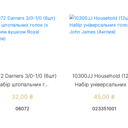
2 Darners 3/0-1/0 (6шт)
10300JJ Household (1
абір штопальних г...
Набір універсальних г
32,00
₴
45,00
₴
06072
023351001