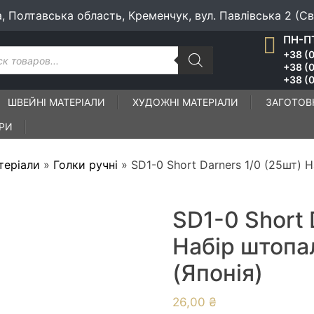
а, Полтавська область, Кременчук, вул. Павлівська 2 (С
ПН-ПТ
к
+38 (0
ів
+38 (
+38 (0
ШВЕЙНІ МАТЕРІАЛИ
ХУДОЖНІ МАТЕРІАЛИ
ЗАГОТОВ
ІРИ
теріали
»
Голки ручні
»
SD1-0 Short Darners 1/0 (25шт) 
SD1-0 Short 
Набір штопа
(Японія)
26,00
₴