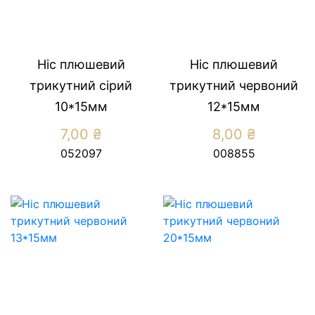
Ніс плюшевий
Ніс плюшевий
трикутний сірий
трикутний червоний
10*15мм
12*15мм
7,00
₴
8,00
₴
052097
008855