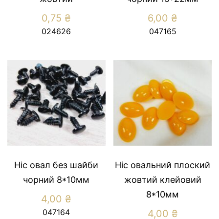
0,75
₴
6,00
₴
024626
047165
Ніс овал без шайби
Ніс овальний плоский
чорний 8*10мм
жовтий клейовий
8*10мм
4,00
₴
047164
4,00
₴