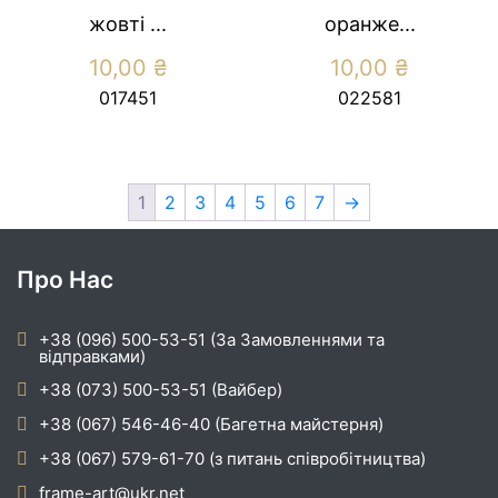
жовті ...
оранже...
10,00
₴
10,00
₴
017451
022581
1
2
3
4
5
6
7
→
Про Нас
+38 (096) 500-53-51 (За Замовленнями та
відправками)
+38 (073) 500-53-51 (Вайбер)
+38 (067) 546-46-40 (Багетна майстерня)
+38 (067) 579-61-70 (з питань співробітництва)
frame-art@ukr.net