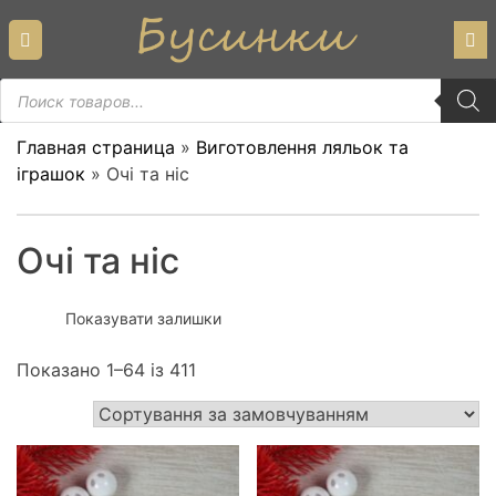
Skip
to
content
Пошук
товарів
Главная страница
»
Виготовлення ляльок та
іграшок
»
Очі та ніс
Очі та ніс
Показувати залишки
Показано 1–64 із 411