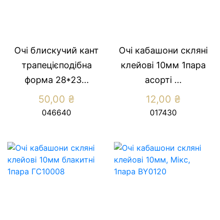
Очі блискучий кант
Очі кабашони скляні
трапецієподібна
клейові 10мм 1пара
форма 28*23...
асорті ...
50,00
₴
12,00
₴
046640
017430