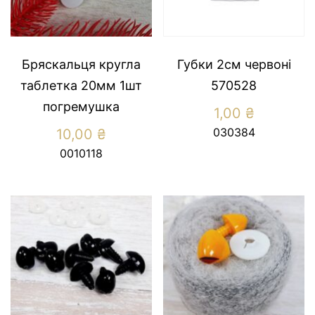
Бряскальця кругла
Губки 2см червоні
таблетка 20мм 1шт
570528
погремушка
1,00
₴
030384
10,00
₴
0010118