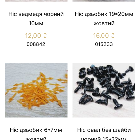
Ніс ведмедя чорний
Ніс дзьобик 19*20мм
10мм
жовтий
12,00
₴
16,00
₴
008842
015233
Ніс дзьобик 6*7мм
Ніс овал без шайби
жовтий
чорний 15*22мм