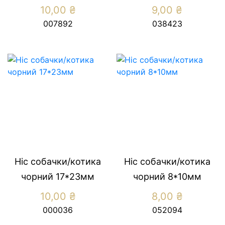
10,00
₴
9,00
₴
007892
038423
Ніс собачки/котика
Ніс собачки/котика
чорний 17*23мм
чорний 8*10мм
10,00
₴
8,00
₴
000036
052094