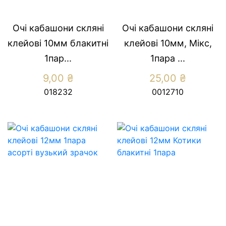
Очі кабашони скляні
Очі кабашони скляні
клейові 10мм блакитні
клейові 10мм, Мікс,
1пар...
1пара ...
9,00
₴
25,00
₴
018232
0012710