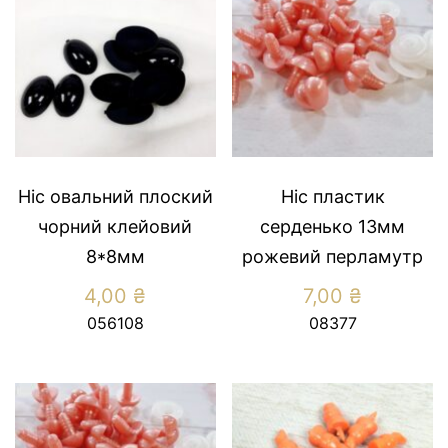
Ніс овальний плоский
Ніс пластик
чорний клейовий
серденько 13мм
8*8мм
рожевий перламутр
4,00
₴
7,00
₴
056108
08377