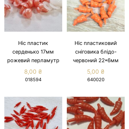
Ніс пластик
Ніс пластиковий
серденько 17мм
сніговика блідо-
рожевий перламутр
червоний 22*6мм
8,00
₴
5,00
₴
018594
640020