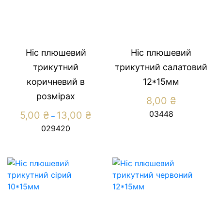
Ніс плюшевий
Ніс плюшевий
трикутний
трикутний салатовий
коричневий в
12*15мм
розмірах
8,00
₴
Price
03448
5,00
₴
13,00
₴
–
range:
029420
5,00 ₴
through
13,00 ₴