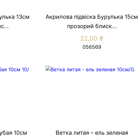
улька 13см
Акрилова підвіска Бурулька 15см
...
прозорий блиск...
22,00
₴
056569
лубая 10см
Ветка литая – ель зеленая