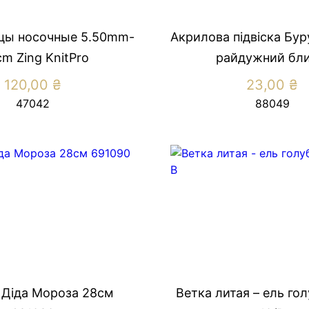
цы носочные 5.50mm-
Акрилова підвіска Бур
cm Zing KnitPro
райдужний блис
120,00
₴
23,00
₴
47042
88049
 Діда Мороза 28см
Ветка литая – ель го