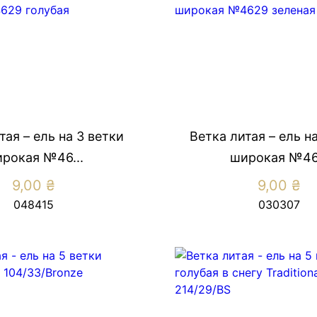
тая – ель на 3 ветки
Ветка литая – ель н
рокая №46...
широкая №46.
9,00
₴
9,00
₴
048415
030307