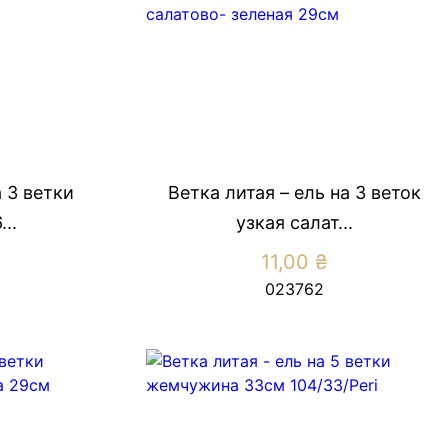
а 3 ветки
Ветка литая – ель на 3 веток
..
узкая салат...
11,00
₴
023762