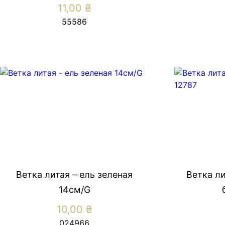
11,00
₴
55586
Ветка литая – ель зеленая
Ветка ли
14см/G
10,00
₴
024966