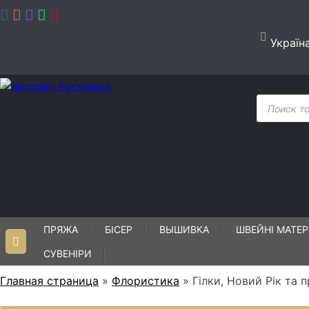
Skip
to
content
Україн
Пошук
товарів
ПРЯЖА
БІСЕР
ВЫШИВКА
ШВЕЙНІ МАТЕР
СУВЕНІРИ
Главная страница
»
Флористика
»
Гілки, Новий Рік та 