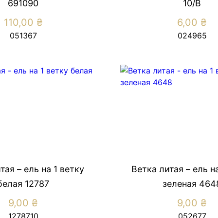
691090
10/В
110,00
₴
6,00
₴
051367
024965
тая – ель на 1 ветку
Ветка литая – ель н
белая 12787
зеленая 464
9,00
₴
9,00
₴
1278710
052677