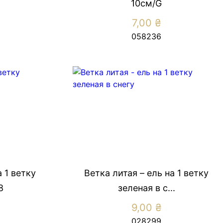
10см/G
7,00
₴
058236
а 1 ветку
Ветка литая – ель на 1 ветку
8
зеленая в с...
9,00
₴
028299