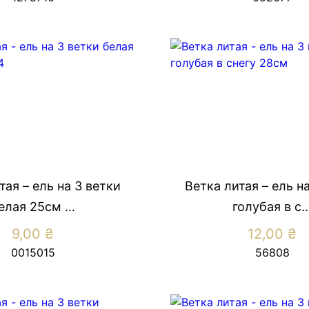
тая – ель на 3 ветки
Ветка литая – ель н
елая 25см ...
голубая в с..
9,00
₴
12,00
₴
0015015
56808