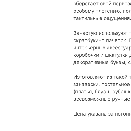
сберегает свой первоз
особому плетению, пол
тактильные ощущения
Зачастую используют т
скрапбукинг, пэчворк.
интерьерных аксессуар
коробочки и шкатулки 
декоративные буквы, 
Изготовляют из такой 
занавески, постельное 
(платья, блузы, рубаш
всевозможные ручные 
Цена указана за погон