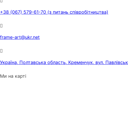
+38 (067) 579-61-70 (з питань співробітництва)
frame-art@ukr.net
Україна, Полтавська область, Кременчук, вул. Павлівсь
Ми на карті