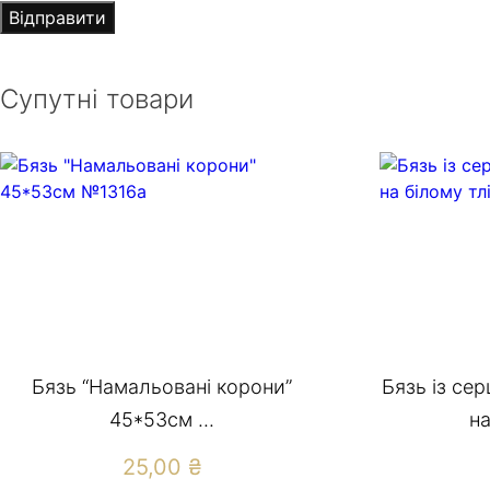
Супутні товари
Бязь “Намальовані корони”
Бязь із се
45*53см ...
на
25,00
₴