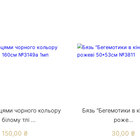
рцями чорного кольору
Бязь “Бегемотики в кі
 білому тлі ...
роже...
150,00
₴
30,00
₴