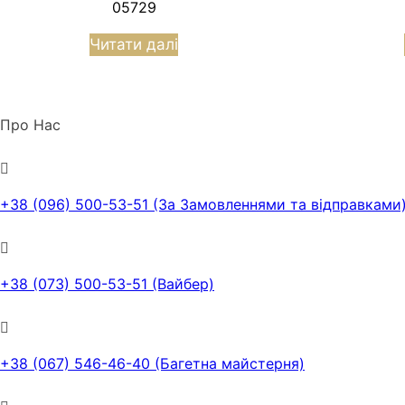
05729
Читати далі
Про Нас
+38 (096) 500-53-51 (За Замовленнями та відправками
+38 (073) 500-53-51 (Вайбер)
+38 (067) 546-46-40 (Багетна майстерня)