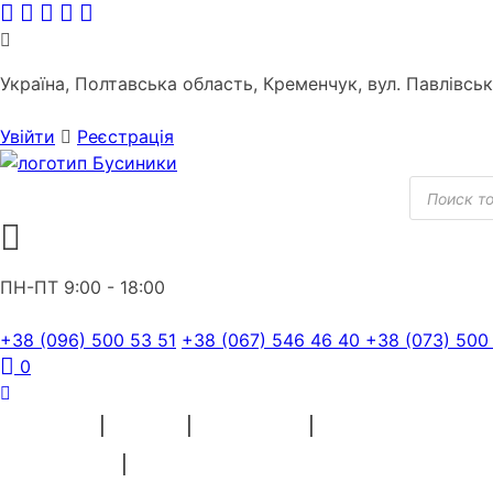
Skip
to
content
Україна, Полтавська область, Кременчук, вул. Павлівсь
Увійти
Реєстрація
Пошук
товарів
ПН-ПТ 9:00 - 18:00
+38 (096) 500 53 51
+38 (067) 546 46 40
+38 (073) 500
0
ПРЯЖА
БІСЕР
ВЫШИВКА
ШВЕЙНІ МАТЕРІАЛИ
СУВЕНІРИ