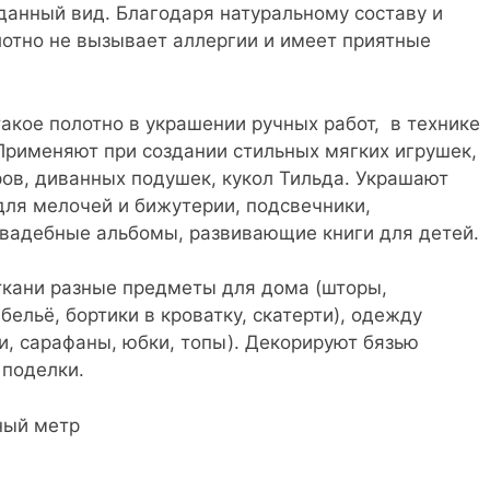
данный вид. Благодаря натуральному составу и
отно не вызывает аллергии и имеет приятные
.
акое полотно в украшении ручных работ, в технике
 Применяют при создании стильных мягких игрушек,
ов, диванных подушек, кукол Тильда. Украшают
для мелочей и бижутерии, подсвечники,
свадебные альбомы, развивающие книги для детей.
ткани разные предметы для дома (шторы,
бельё, бортики в кроватку, скатерти), одежду
ки, сарафаны, юбки, топы). Декорируют бязью
поделки.
ный метр