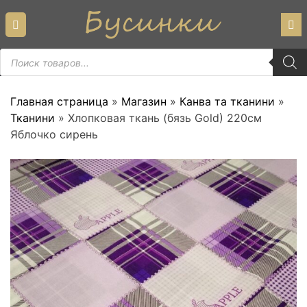
Skip
to
content
Пошук
товарів
Главная страница
»
Магазин
»
Канва та тканини
»
Тканини
»
Хлопковая ткань (бязь Gold) 220см
Яблочко сирень