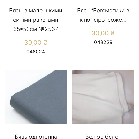
Бязь із маленькими
Бязь “Бегемотики в
синіми ракетами
кіно” сіро-роже...
55*53см №2567
30,00
₴
30,00
₴
049229
048024
Бязь однотонна
Велюр бело-