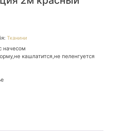
ция 2м красный
ія:
Тканини
с начесом
орму,не кашлатится,не пеленгуется
ье