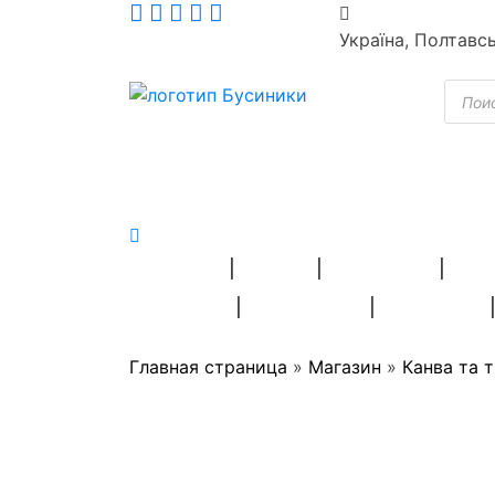
Skip
to
Україна, Полтавс
content
Пошу
товар
ПРЯЖА
БІСЕР
ВЫШИВКА
ШВЕ
СТРАЗИ
РУКОДІЛЛЯ
СУВЕНІРИ
Главная страница
»
Магазин
»
Канва та 