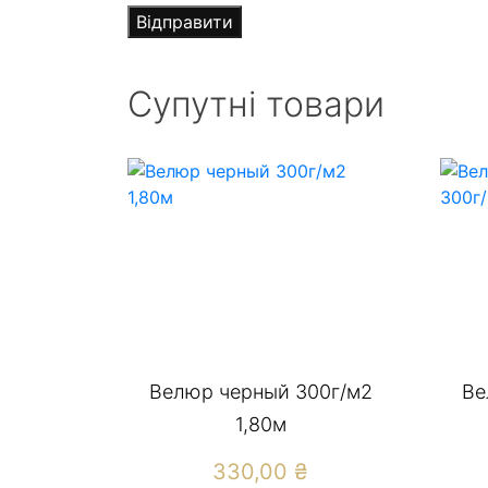
Супутні товари
Велюр черный 300г/м2
Ве
1,80м
330,00
₴