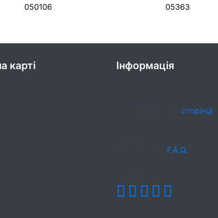
050106
05363
а карті
Інформація
Доставка и Оплата
Ознайомтеся на
сторінці
F.A.Q.
Перегляньте
F.A.Q.
Наші соц. мережі