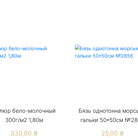
люр бело-молочный
Бязь однотонна морсь
300г/м2 1,80м
гальки 50*50см №2
330,00
₴
25,00
₴