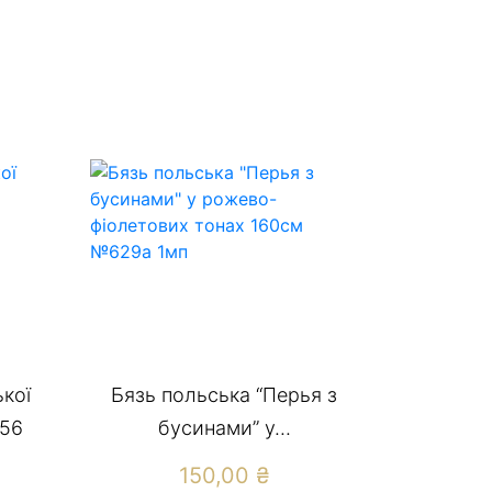
кої
Бязь польська “Перья з
856
бусинами” у...
150,00
₴