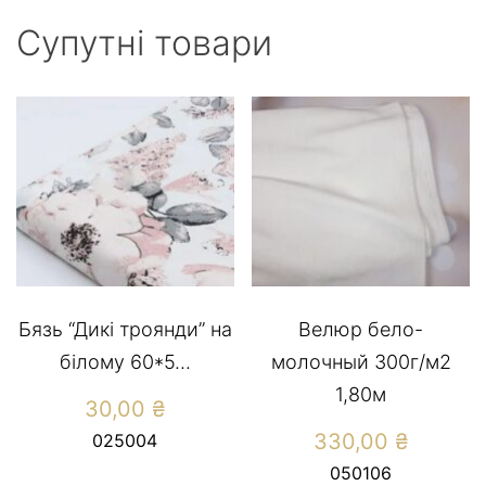
Супутні товари
Бязь “Дикі троянди” на
Велюр бело-
білому 60*5...
молочный 300г/м2
1,80м
30,00
₴
330,00
₴
025004
050106