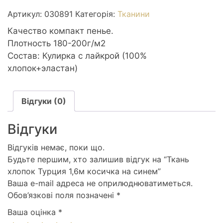
Турция
Артикул:
030891
Категорія:
Тканини
1,6м
косичка
Качество компакт пенье.
на
Плотность 180-200г/м2
синем
Состав: Кулирка с лайкрой (100%
кількість
хлопок+эластан)
Відгуки (0)
Відгуки
Відгуків немає, поки що.
Будьте першим, хто залишив відгук на “Ткань
хлопок Турция 1,6м косичка на синем”
Ваша e-mail адреса не оприлюднюватиметься.
Обов’язкові поля позначені
*
Ваша оцінка
*