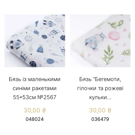
Бязь із маленькими
Бязь “Бегемоти,
синіми ракетами
гілочки та рожеві
55*53см №2567
кульки...
30,00
₴
30,00
₴
048024
036479