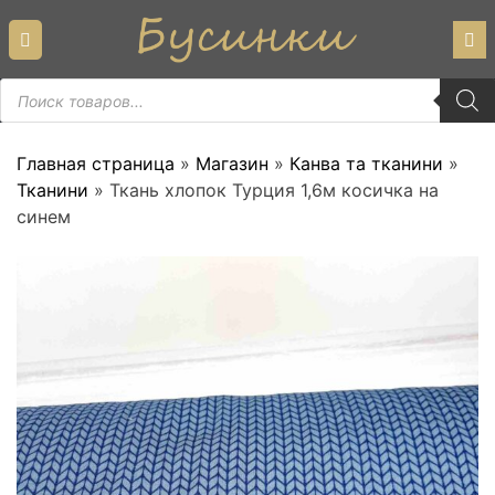
Skip
to
content
Пошук
товарів
Главная страница
»
Магазин
»
Канва та тканини
»
Тканини
»
Ткань хлопок Турция 1,6м косичка на
синем