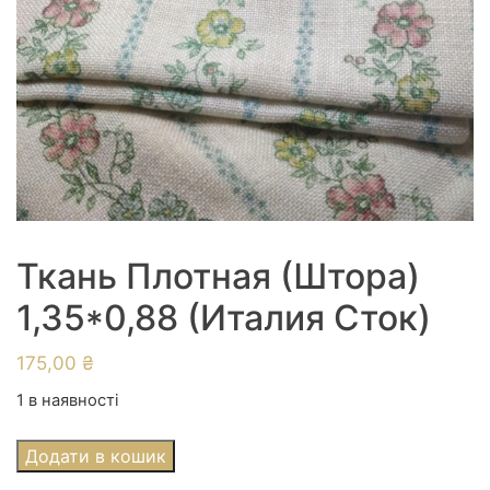
Ткань Плотная (Штора)
1,35*0,88 (Италия Сток)
175,00
₴
1 в наявності
Ткань
Додати в кошик
Плотная