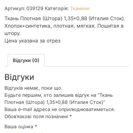
(Штора)
Артикул:
039129
Категорія:
Тканини
1,35*0,88
(Италия
Ткань Плотная (Штора) 1,35*0,88 (Италия Сток).
Сток)
Хлопок+синтетика, плотная, мягкая. Пошитая в
кількість
штору.
Цена указана за отрез
Відгуки (0)
Відгуки
Відгуків немає, поки що.
Будьте першим, хто залишив відгук на “Ткань
Плотная (Штора) 1,35*0,88 (Италия Сток)”
Ваша e-mail адреса не оприлюднюватиметься.
Обов’язкові поля позначені
*
Ваша оцінка
*