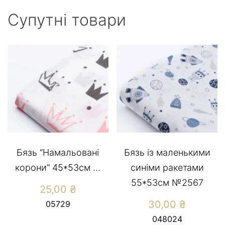
Супутні товари
Бязь “Намальовані
Бязь із маленькими
корони” 45*53см ...
синіми ракетами
55*53см №2567
25,00
₴
30,00
₴
05729
048024