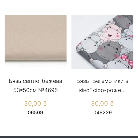
Бязь світло-бежева
Бязь “Бегемотики в
53*50см №4695
кіно” сіро-роже...
30,00
₴
30,00
₴
06509
049229