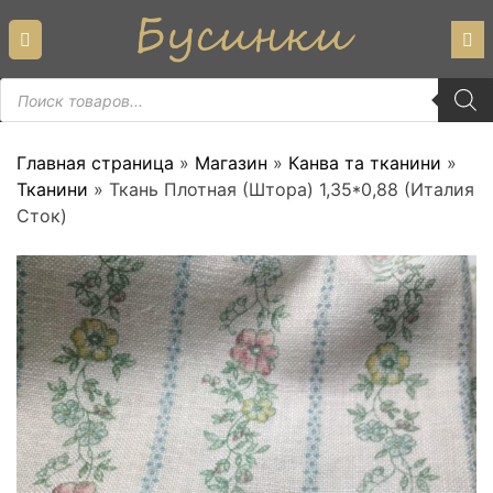
Skip
to
content
Пошук
товарів
Главная страница
»
Магазин
»
Канва та тканини
»
Тканини
»
Ткань Плотная (Штора) 1,35*0,88 (Италия
Сток)