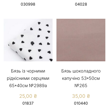
030998
04028
Бязь із чорними
Бязь шоколадного
рідкісними серцями
капучіно 53*50см
65*40см №2989а
№265
25,00
₴
35,00
₴
01837
010440