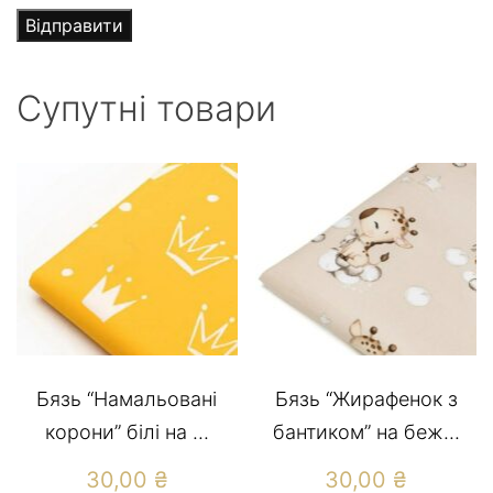
Супутні товари
Бязь “Намальовані
Бязь “Жирафенок з
корони” білі на ...
бантиком” на беж...
30,00
₴
30,00
₴