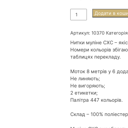
Муліне
Додати в кош
СХС
0370
Mustard-
Артикул:
10370
Категорія
med
Нитки муліне СХС – які
-
Номери кольорів збігаю
Гірчиця
таблицях перекладу.
середня
кількість
Моток 8 метрів у 6 дод
Не линяють;
Не вигоряють;
2 етикетки;
Палітра 447 кольорів.
Склад – 100% поліесте