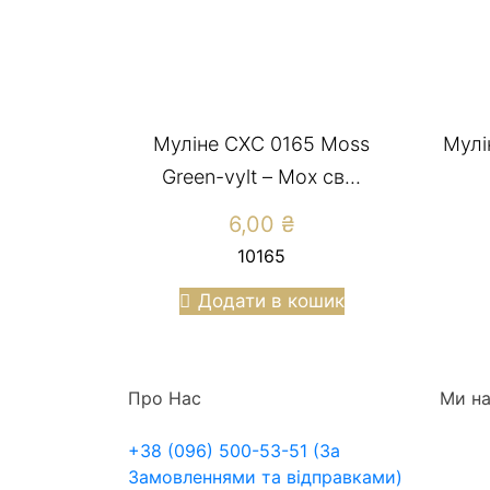
Муліне СХС 0165 Moss
Мулі
Green-vylt – Мох св...
6,00
₴
10165
Додати в кошик
Про Нас
Ми на
+38 (096) 500-53-51 (За
Замовленнями та відправками)