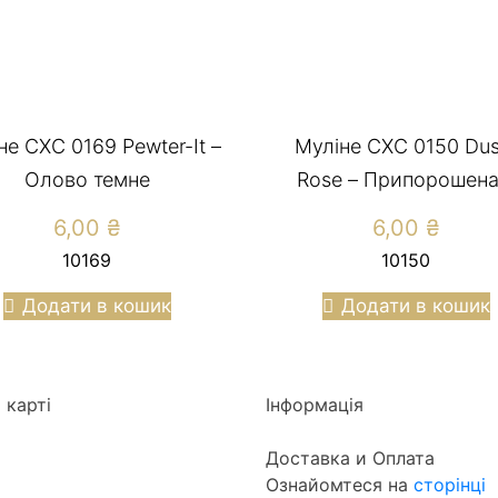
не СХС 0169 Pewter-It –
Муліне CXC 0150 Dus
Олово темне
Rose – Припорошена.
6,00
₴
6,00
₴
10169
10150
Додати в кошик
Додати в кошик
 карті
Інформація
Доставка и Оплата
Ознайомтеся на
сторінці