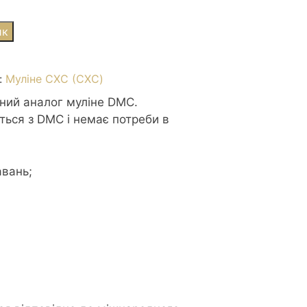
ик
:
Муліне СХС (CXC)
сний аналог муліне DMC.
ться з DMC і немає потреби в
авань;
р