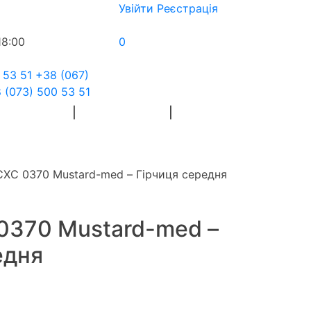
Увійти
Реєстрація
18:00
0
 53 51
+38 (067)
 (073) 500 53 51
Я РУКОДІЛЯ
ФЛОРИСТИКА
СХС 0370 Mustard-med – Гірчиця середня
0370 Mustard-med –
едня