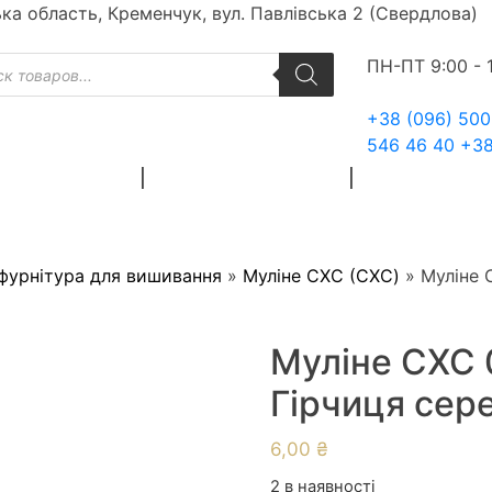
ька область, Кременчук, вул. Павлівська 2 (Свердлова)
к
ПН-ПТ 9:00 - 
ів
+38 (096) 500
546 46 40
+38
ЙНІ МАТЕРІАЛИ
ХУДОЖНІ МАТЕРІАЛИ
ЗАГОТОВКИ ДЛ
 фурнітура для вишивання
»
Муліне СХС (CXC)
»
Муліне 
Муліне СХС 
Гірчиця сер
6,00
₴
2 в наявності