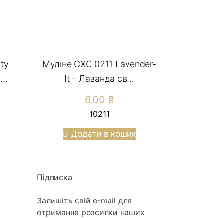
ty
Муліне СХС 0211 Lavender-
..
It – Лаванда св...
6,00
₴
10211
Додати в кошик
Підписка
Залишіть свій e-mail для
отримання розсилки наших