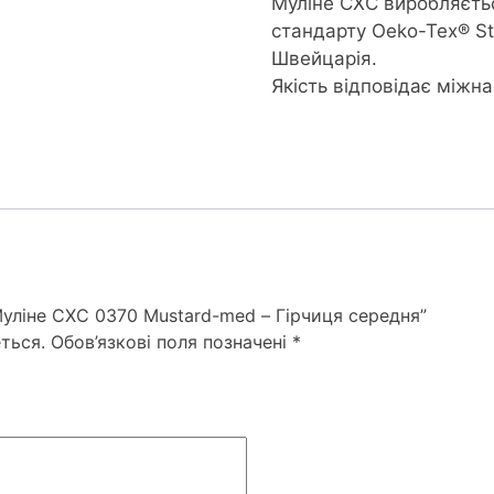
Муліне CXC виробляєть
стандарту Oeko-Tex® S
Швейцарія.
Якість відповідає міжн
Муліне СХС 0370 Mustard-med – Гірчиця середня”
ться.
Обов’язкові поля позначені
*