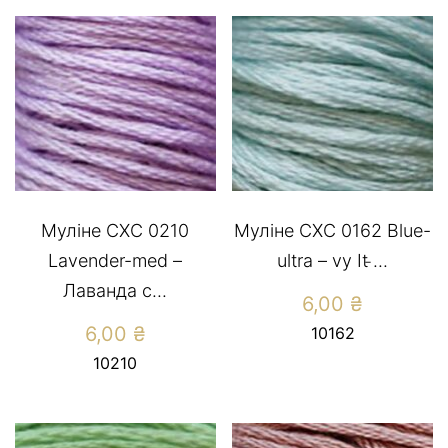
Муліне СХС 0210
Муліне СХС 0162 Blue-
Lavender-med –
ultra – vy It ̵...
Лаванда с...
6,00
₴
6,00
₴
10162
10210