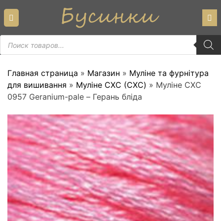
Skip
to
content
Пошук
товарів
Главная страница
»
Магазин
»
Муліне та фурнітура
для вишивання
»
Муліне СХС (CXC)
»
Муліне СХС
0957 Geranium-pale – Герань бліда