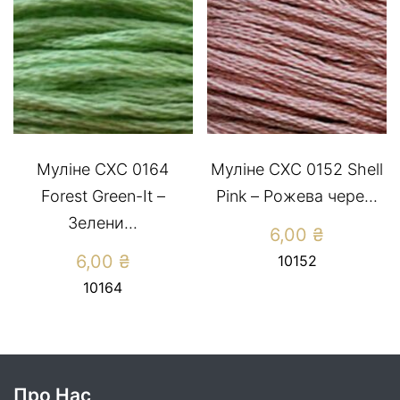
Муліне СХС 0164
Муліне CXC 0152 Shell
Forest Green-It –
Pink – Рожева чере...
Зелени...
6,00
₴
6,00
₴
10152
10164
Про Нас