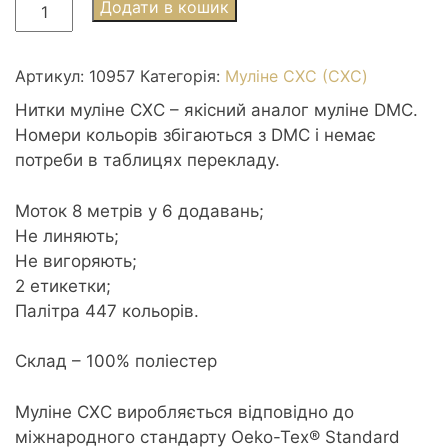
Муліне
Додати в кошик
СХС
0957
Geranium-
Артикул:
10957
Категорія:
Муліне СХС (CXC)
pale
Нитки муліне СХС – якісний аналог муліне DMC.
-
Номери кольорів збігаються з DMC і немає
Герань
потреби в таблицях перекладу.
бліда
кількість
Моток 8 метрів у 6 додавань;
Не линяють;
Не вигоряють;
2 етикетки;
Палітра 447 кольорів.
Склад – 100% поліестер
Муліне CXC виробляється відповідно до
міжнародного стандарту Oeko-Tex® Standard