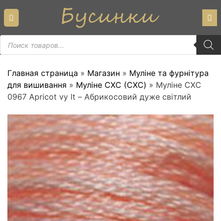
Skip
to
content
Пошук
товарів
Главная страница
»
Магазин
»
Муліне та фурнітура
для вишивання
»
Муліне СХС (CXC)
»
Муліне СХС
0967 Apricot vy lt – Абрикосовий дуже світлий