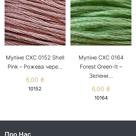
Муліне CXC 0152 Shell
Муліне СХС 0164
Pink – Рожева чере...
Forest Green-It –
Зелени...
6,00
₴
6,00
₴
10152
10164
Про Нас