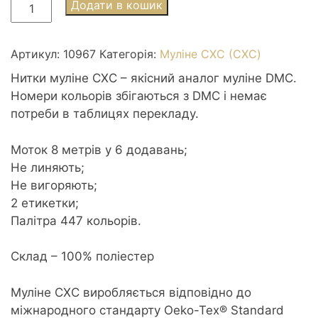
Муліне
Додати в кошик
СХС
0967
Apricot
Артикул:
10967
Категорія:
Муліне СХС (CXC)
vy
Нитки муліне СХС – якісний аналог муліне DMC.
lt
Номери кольорів збігаються з DMC і немає
-
потреби в таблицях перекладу.
Абрикосовий
дуже
Моток 8 метрів у 6 додавань;
світлий
Не линяють;
кількість
Не вигоряють;
2 етикетки;
Палітра 447 кольорів.
Склад – 100% поліестер
Муліне CXC виробляється відповідно до
міжнародного стандарту Oeko-Tex® Standard