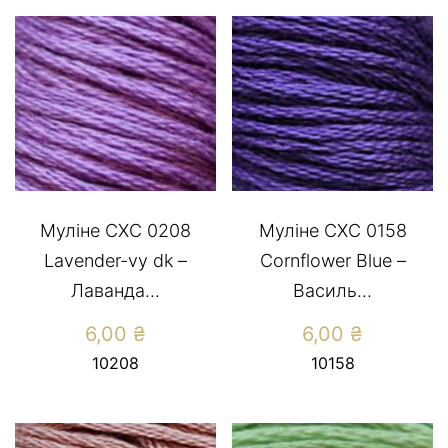
Муліне СХС 0208
Муліне СХС 0158
Lavender-vy dk –
Cornflower Blue –
Лаванда...
Василь...
6,00
₴
6,00
₴
10208
10158