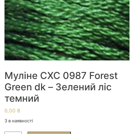
Муліне СХС 0987 Forest
Green dk – Зелений ліс
темний
6,00
₴
3 в наявності