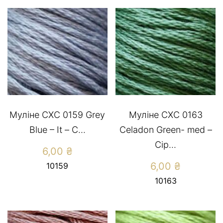
Муліне СХС 0159 Grey
Муліне СХС 0163
Blue – It – С...
Celadon Green- med –
Сір...
6,00
₴
6,00
₴
10159
10163