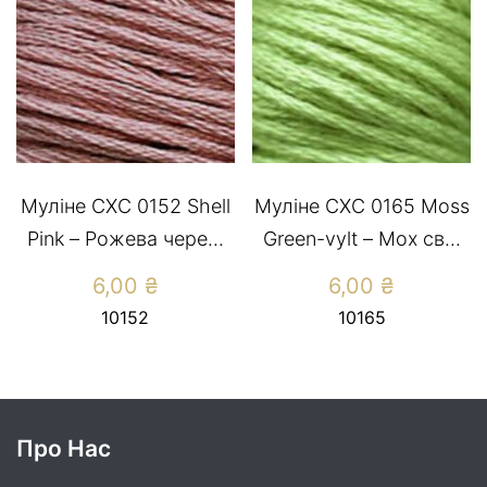
Муліне CXC 0152 Shell
Муліне СХС 0165 Moss
Pink – Рожева чере...
Green-vylt – Мох св...
6,00
₴
6,00
₴
10152
10165
Про Нас