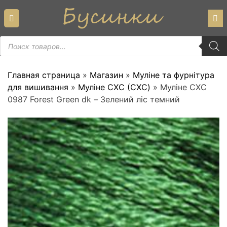
Skip
to
content
Пошук
товарів
Главная страница
»
Магазин
»
Муліне та фурнітура
для вишивання
»
Муліне СХС (CXC)
»
Муліне СХС
0987 Forest Green dk – Зелений ліс темний