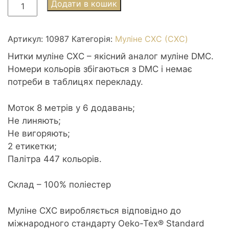
Муліне
Додати в кошик
СХС
0987
Forest
Артикул:
10987
Категорія:
Муліне СХС (CXC)
Green
Нитки муліне СХС – якісний аналог муліне DMC.
dk
Номери кольорів збігаються з DMC і немає
-
потреби в таблицях перекладу.
Зелений
ліс
Моток 8 метрів у 6 додавань;
темний
Не линяють;
кількість
Не вигоряють;
2 етикетки;
Палітра 447 кольорів.
Склад – 100% поліестер
Муліне CXC виробляється відповідно до
міжнародного стандарту Oeko-Tex® Standard