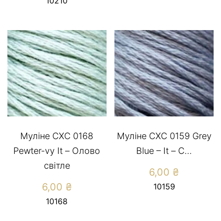
10210
Муліне СХС 0168
Муліне СХС 0159 Grey
Pewter-vy It – Олово
Blue – It – С...
світле
6,00
₴
6,00
₴
10159
10168