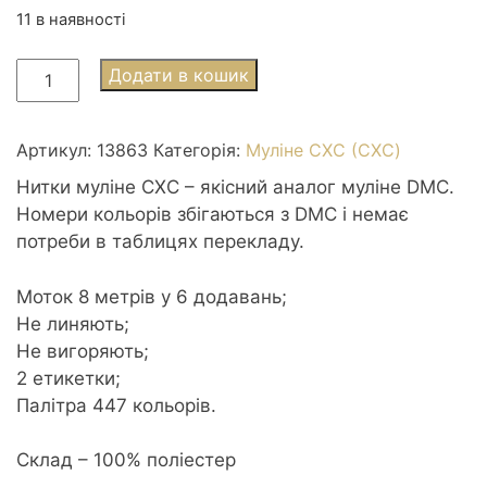
11 в наявності
Муліне
Додати в кошик
СХС
3863
Mocha
Артикул:
13863
Категорія:
Муліне СХС (CXC)
Beige
Нитки муліне СХС – якісний аналог муліне DMC.
med
Номери кольорів збігаються з DMC і немає
-
потреби в таблицях перекладу.
Темно-
коричневий
Моток 8 метрів у 6 додавань;
бежевий
Не линяють;
середній
Не вигоряють;
кількість
2 етикетки;
Палітра 447 кольорів.
Склад – 100% поліестер