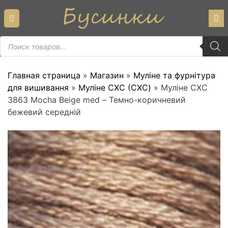
Skip
to
content
Пошук
товарів
Главная страница
»
Магазин
»
Муліне та фурнітура
для вишивання
»
Муліне СХС (CXC)
»
Муліне СХС
3863 Mocha Beige med – Темно-коричневий
бежевий середній