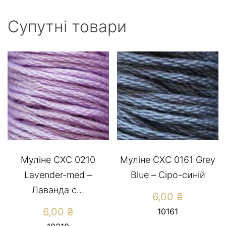
Супутні товари
Муліне СХС 0210
Муліне СХС 0161 Grey
Lavender-med –
Blue – Сіро-синій
Лаванда с...
6,00
₴
6,00
₴
10161