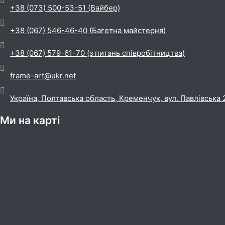
+38 (073) 500-53-51 (Вайбер)
+38 (067) 546-46-40 (Багетна майстерня)
+38 (067) 579-61-70 (з питань співробітництва)
frame-art@ukr.net
Україна, Полтавська область, Кременчук, вул. Павлівська 
Ми на карті