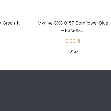
 Green-It –
Муліне СХС 0157 Cornflower Blue
– Василь...
6,00
₴
10157