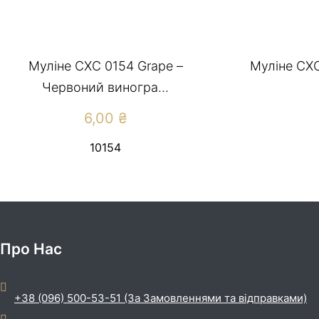
Муліне СХС 0154 Grape –
Муліне СХС
Червоний виногра...
6,00
₴
10154
Про Нас
+38 (096) 500-53-51 (За Замовленнями та відправками)