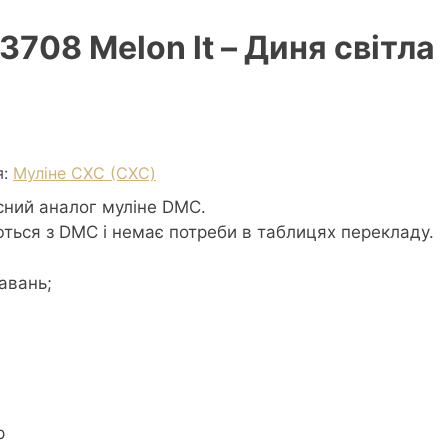
3708 Melon lt – Диня світла
я:
Муліне СХС (CXC)
сний аналог муліне DMC.
ються з DMC і немає потреби в таблицях перекладу.
авань;
р