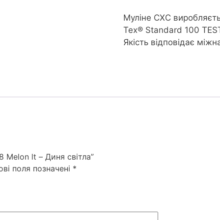
Муліне CXC виробляєть
Tex® Standard 100 TES
Якість відповідає між
 Melon lt – Диня світла”
ові поля позначені
*