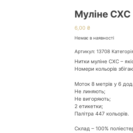
Муліне СХС 
6,00
₴
Немає в наявності
Артикул:
13708
Категорі
Нитки муліне СХС – які
Номери кольорів збіга
Моток 8 метрів у 6 дод
Не линяють;
Не вигоряють;
2 етикетки;
Палітра 447 кольорів.
Склад – 100% поліесте