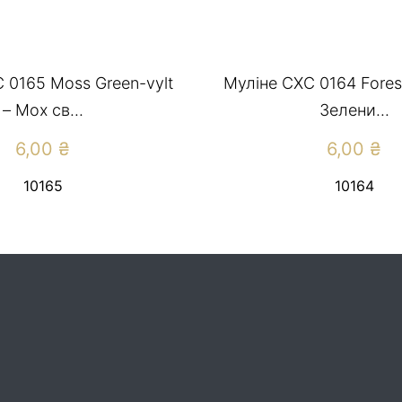
 0165 Moss Green-vylt
Муліне СХС 0164 Forest
– Мох св...
Зелени...
6,00
₴
6,00
₴
10165
10164